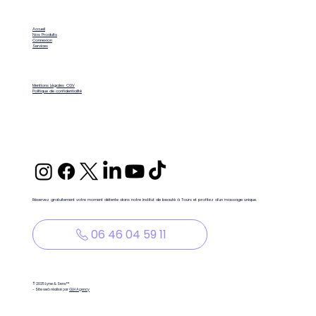
Accueil
Nos Produits
Connexion
Services
Mentions Légales
CGV
Politique de confidentialité
Réservez gratuitement votre moment détente dans notre institut de beauté à Tours et profitez d'un massage unique.
06 46 04 59 11
© 2025 Lyne & Sens™
- Site web réalisé par
GLH Agency