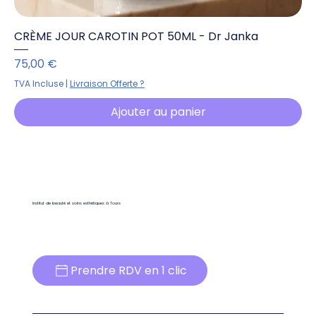
CRÈME JOUR CAROTIN POT 50ML - Dr Janka
Prix
75,00 €
TVA Incluse
|
Livraison Offerte ?
Ajouter au panier
Institut de beauté et soins esthétiques à Tours
Prendre RDV en 1 clic