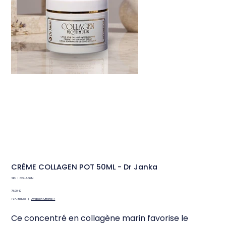
CRÈME COLLAGEN POT 50ML - Dr Janka
SKU
SKU :
COLLAGEN
COLLAGEN
Prix
78,00 €
TVA Incluse
|
Livraison Offerte ?
Ce concentré en collagène marin favorise le