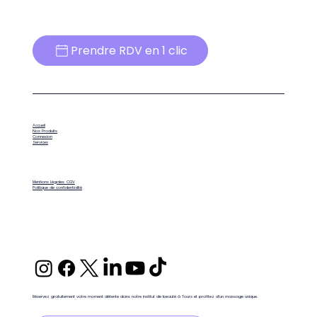
Prendre RDV en 1 clic
Accueil
Nos Produits
Connexion
Services
Mentions Légales
CGV
Politique de confidentialité
Réservez gratuitement votre moment détente dans notre institut de beauté à Tours et profitez d'un massage unique.